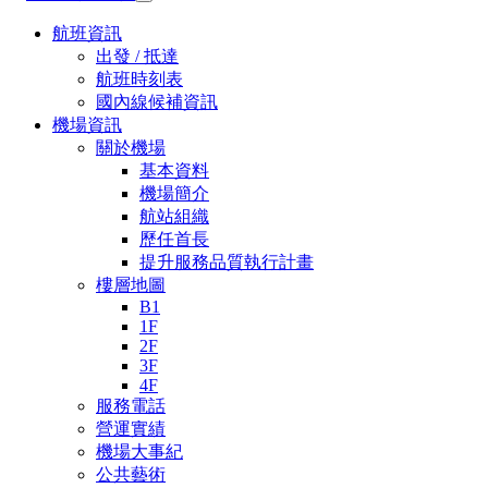
航班資訊
出發 / 抵達
航班時刻表
國內線候補資訊
機場資訊
關於機場
基本資料
機場簡介
航站組織
歷任首長
提升服務品質執行計畫
樓層地圖
B1
1F
2F
3F
4F
服務電話
營運實績
機場大事紀
公共藝術