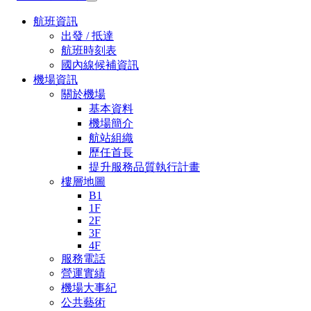
航班資訊
出發 / 抵達
航班時刻表
國內線候補資訊
機場資訊
關於機場
基本資料
機場簡介
航站組織
歷任首長
提升服務品質執行計畫
樓層地圖
B1
1F
2F
3F
4F
服務電話
營運實績
機場大事紀
公共藝術