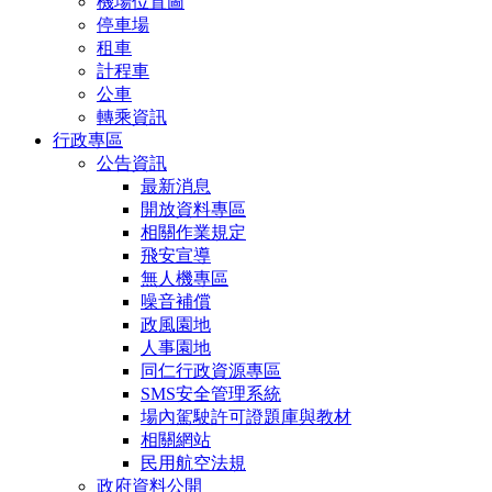
機場位置圖
停車場
租車
計程車
公車
轉乘資訊
行政專區
公告資訊
最新消息
開放資料專區
相關作業規定
飛安宣導
無人機專區
噪音補償
政風園地
人事園地
同仁行政資源專區
SMS安全管理系統
場內駕駛許可證題庫與教材
相關網站
民用航空法規
政府資料公開