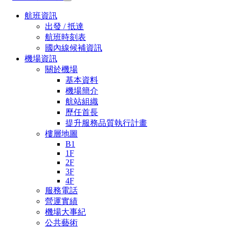
航班資訊
出發 / 抵達
航班時刻表
國內線候補資訊
機場資訊
關於機場
基本資料
機場簡介
航站組織
歷任首長
提升服務品質執行計畫
樓層地圖
B1
1F
2F
3F
4F
服務電話
營運實績
機場大事紀
公共藝術